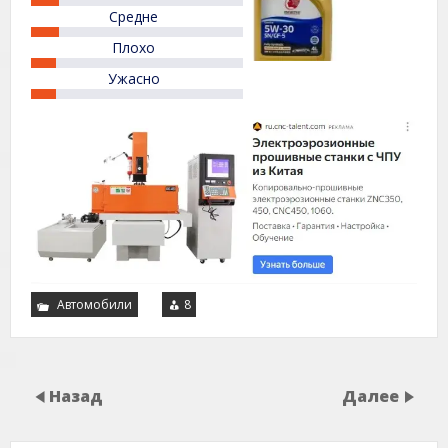
5
Средне
Плохо
Ужасно
Автомобили
8
Назад
Далее