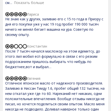
см
Показать больше
u
t
o
Лариса
f
R
Не знаю как у других, заливаю его с 15 го года в Приору с
5
a
t
дня его покупки уже у нас 19 год пробег 190 000 тысяч
e
ничего не менял бегает машина на ура. Советую по
d
своему опыту.
5
,
0
Константин
o
R
После 7 тысяч начался масложор на этом идемитсу, до
u
a
t
t
этого лил мобил есп формула,но в связи с его резким
o
e
подорожанием пришлось выбирать что нибудь по
f
d
бюджетнее,вот и выбрал…
5
2
,
0
Евгения
o
R
Отличное японское масло от надежного производителя.
u
a
t
t
Заливаю в Ниссан Тииду 1.6, пробег общий 132 тысячи, на
o
e
нем откатал уже где-то 60. Нареканий нет никаких, одни
f
d
положительные впечатления. Вообще отзывы никогда не
5
5
,
писал, но хочется поделиться своим опытом. Масло меня
0
никогда не подводило. Доливал наверное только один