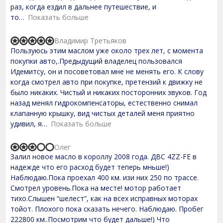
o
раз, когда ездил в дальнее путешествие, и
u
t
то
Показать больше
o
f
Владимир Третьяков
5
R
Пользуюсь этим маслом уже около трех лет, с момента
a
t
покупки авто,.Предыдущий владелец пользовался
e
Идемитсу, он и посоветовал мне не менять его. К слову
d
когда смотрел авто при покупке, претензий к движку не
5
,
было никаких. Чистый и никаких посторонних звуков. Год
0
назад менял гидрокомпенсаторы, естественно снимал
o
клапанную крышку, вид чистых деталей меня приятно
u
t
удивил, я
Показать больше
o
f
Олег
5
R
Залил новое масло в короллу 2008 года. ДВС 4ZZ-FE в
a
t
надежде что его расход будет теперь мньше!)
e
Наблюдаю.Пока проехал 400 км. изи них 250 по трассе.
d
Смотрел уровень.Пока на месте! мотор работает
3
,
тихо.Слышен “шелест”, как на всех исправных моторах
0
тойот. Плохого пока сказать нечего. Наблюдаю. Пробег
o
222800 км..Посмотрим что будет дальше!) Что
u