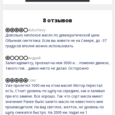
8 отзывов
Autochevy
R
Довольно неплохое масло по демократической цене.
a
t
Обычная синтетика. Если вы живете не на Севере, до -37
e
градусов вполне можно использовать
d
4
,
Андрей
R
0
Залил идемитсу, проехал на нем 3000 и…. поменял движок,
a
o
t
такого гов… давно никто не делал. Осторожно
u
e
t
d
o
1
Олег
f
R
,
5
Уже пролетел 1000 км на этом масле! Мотор перестал
a
0
t
есть. Стоит уровень по щупу на середине, как и заливал
o
e
при его замене. Все хорошо. Так что сорт масла имеет
u
d
t
значение! Ранее было залито масло не известного мне
5
o
,
производителя. На вид светлое, желтое, но уровень по
f
0
щупу снижался быстро. На 2000 км. падал на 1
5
o