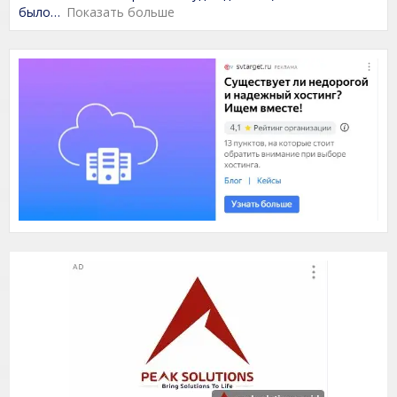
t
было
Показать больше
o
f
5