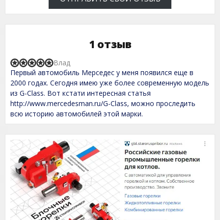
1 отзыв
Влад
R
Первый автомобиль Мерседес у меня появился еще в
a
t
2000 годах. Сегодня имею уже более современную модель
e
из G-Class. Вот кстати интересная статья
d
http://www.mercedesman.ru/G-Class, можно проследить
5
,
всю историю автомобилей этой марки.
0
o
u
t
o
f
5